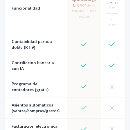
55/mes
$49.999/mes
Funcionalidad
Plan
7
Plan Base — Todo
Growing
S
incluido
(sin
AFIP)
Contabilidad partida
doble (RT 9)
Conciliacion bancaria
con IA
Programa de
contadores (gratis)
Asientos automaticos
(ventas/compras/gastos)
Facturacion electronica