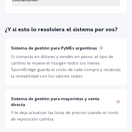
Cuando el dolar sube, los costos de reposicion
cuenta que se pueden descontar en la declaracion
Las cotizaciones se actualizan en tiempo real durante
aumentan y los precios de venta deben ajustarse. Los
jurada.
dias habiles (lunes a viernes, 10 a 17 hs). Los fines de
comerciantes suelen usar el dolar MEP o blue como
semana y feriados mantienen la ultima cotizacion del
referencia para calcular costos de mercaderia
¿Y si esto lo resolviera el sistema por vos?
dia habil anterior. Esta herramienta consulta DolarAPI,
importada.
que obtiene los datos de fuentes oficiales y del
mercado.
Sistema de gestión para PyMEs argentinas
Si comprás en dólares y vendés en pesos, el tipo de
cambio te mueve el margen todos los meses.
SpomBridge guarda el costo de cada compra y recalcula
la rentabilidad con los valores reales.
Sistema de gestión para mayoristas y venta
directa
Y te deja actualizar las listas de precios cuando el costo
de reposición cambia.