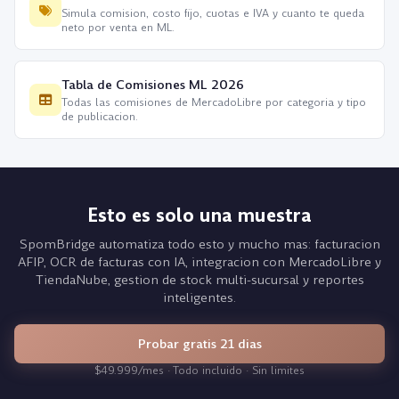
Simula comision, costo fijo, cuotas e IVA y cuanto te queda
neto por venta en ML.
Tabla de Comisiones ML 2026
Todas las comisiones de MercadoLibre por categoria y tipo
de publicacion.
Esto es solo una muestra
SpomBridge automatiza todo esto y mucho mas: facturacion
AFIP, OCR de facturas con IA, integracion con MercadoLibre y
TiendaNube, gestion de stock multi-sucursal y reportes
inteligentes.
Probar gratis 21 dias
$49.999/mes · Todo incluido · Sin limites