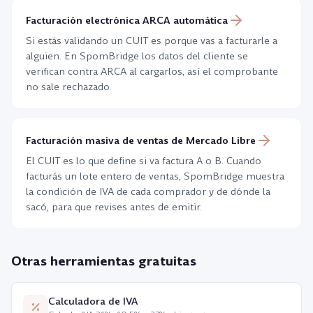
necesariamente incorrecto.
legal.
se hace en afip.gob.ar con Clave Fiscal.
necesitan identificarse en algun tramite (por ejemplo,
Facturación electrónica ARCA automática
extranjeros sin residencia que realizan una operacion
puntual, o menores titulares de cuentas bancarias).
Si estás validando un CUIT es porque vas a facturarle a
Tiene el mismo formato de 11 digitos pero cumple
alguien. En SpomBridge los datos del cliente se
una funcion distinta al CUIT.
verifican contra ARCA al cargarlos, así el comprobante
no sale rechazado.
Facturación masiva de ventas de Mercado Libre
El CUIT es lo que define si va factura A o B. Cuando
facturás un lote entero de ventas, SpomBridge muestra
la condición de IVA de cada comprador y de dónde la
sacó, para que revises antes de emitir.
Otras herramientas gratuitas
Calculadora de IVA