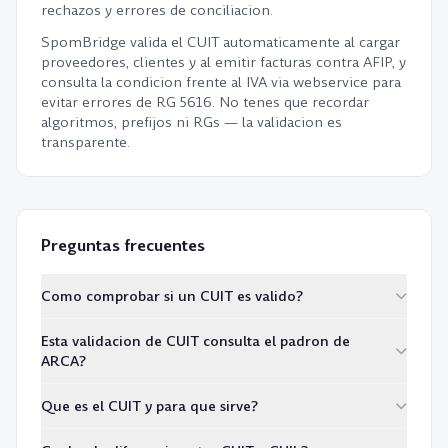
rechazos y errores de conciliacion.
SpomBridge valida el CUIT automaticamente al cargar
proveedores, clientes y al emitir facturas contra AFIP, y
consulta la condicion frente al IVA via webservice para
evitar errores de RG 5616. No tenes que recordar
algoritmos, prefijos ni RGs — la validacion es
transparente.
Preguntas frecuentes
Como comprobar si un CUIT es valido?
Pegá el numero en el campo de arriba y la verificacion
Esta validacion de CUIT consulta el padron de
es instantanea: comprobamos que tenga 11 digitos,
ARCA?
que el prefijo exista y que el digito verificador cierre
No. Esta herramienta hace la verificacion matematica
segun el algoritmo oficial (modulo 11). Si algo no da, te
Que es el CUIT y para que sirve?
del numero: formato, prefijo y digito verificador. Eso
decimos exactamente que falla. La comprobacion
detecta la enorme mayoria de los errores de tipeo,
corre en tu navegador, es gratis y no requiere registro
El CUIT (Clave Unica de Identificacion Tributaria) es un