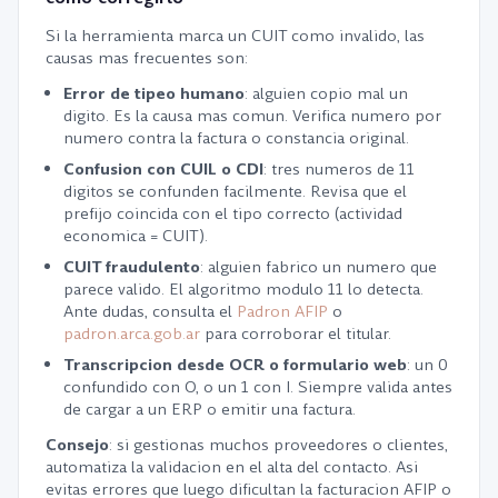
Si la herramienta marca un CUIT como invalido, las
causas mas frecuentes son:
Error de tipeo humano
: alguien copio mal un
digito. Es la causa mas comun. Verifica numero por
numero contra la factura o constancia original.
Confusion con CUIL o CDI
: tres numeros de 11
digitos se confunden facilmente. Revisa que el
prefijo coincida con el tipo correcto (actividad
economica = CUIT).
CUIT fraudulento
: alguien fabrico un numero que
parece valido. El algoritmo modulo 11 lo detecta.
Ante dudas, consulta el
Padron AFIP
o
padron.arca.gob.ar
para corroborar el titular.
Transcripcion desde OCR o formulario web
: un 0
confundido con O, o un 1 con I. Siempre valida antes
de cargar a un ERP o emitir una factura.
Consejo
: si gestionas muchos proveedores o clientes,
automatiza la validacion en el alta del contacto. Asi
evitas errores que luego dificultan la facturacion AFIP o