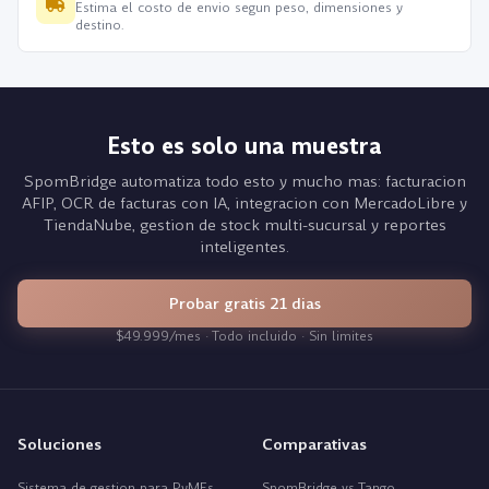
Estima el costo de envio segun peso, dimensiones y
destino.
Esto es solo una muestra
SpomBridge automatiza todo esto y mucho mas: facturacion
AFIP, OCR de facturas con IA, integracion con MercadoLibre y
TiendaNube, gestion de stock multi-sucursal y reportes
inteligentes.
Probar gratis 21 dias
$49.999/mes · Todo incluido · Sin limites
Soluciones
Comparativas
Sistema de gestion para PyMEs
SpomBridge vs Tango